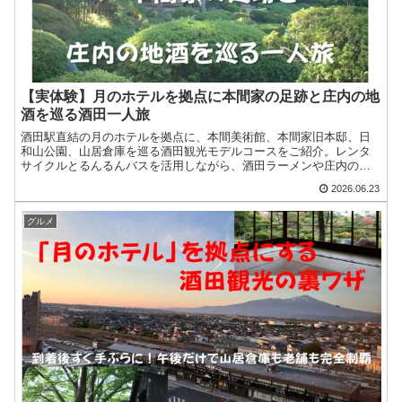
【実体験】月のホテルを拠点に本間家の足跡と庄内の地
酒を巡る酒田一人旅
酒田駅直結の月のホテルを拠点に、本間美術館、本間家旧本邸、日
和山公園、山居倉庫を巡る酒田観光モデルコースをご紹介。レンタ
サイクルとるんるんバスを活用しながら、酒田ラーメンや庄内の地
酒も満喫した実体験レポートです。
2026.06.23
グルメ