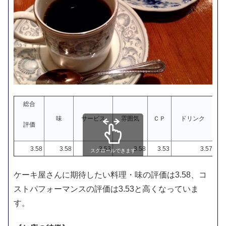
総合
味
サービス
雰囲気
ＣＰ
ドリンク
評価
3.58
3.58
3.53
3.58
3.53
3.57
スクロールできます
ケーキ屋さんに期待したい料理・味の評価は3.58、コ
ストパフォーマンスの評価は3.53と高くなっていま
す。