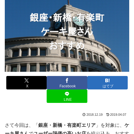
X
Facebook
はてブ
LINE
2018.12.19
2019.04.07
さて今回は、「
銀座・新橋・有楽町エリア
」を対象に、
ケ
ーキ屋さん
で
ユーザー評価の高いお店
を絞り込み、おすす