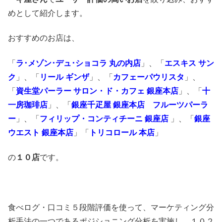
めとして紹介します。
おすすめのお店は、
「
ラ･メゾン･デュ･ショコラ 丸の内店
」、「
エスキス サン
ク
」、「
リール ギンザ
」、「
カフェーパウリスタ
」、
「
資生堂パーラー サロン・ド・カフェ 銀座本店
」、「
十
一房珈琲店
」、「
銀座千疋屋 銀座本店 フルーツパーラ
ー
」、「
フィリップ・コンティチーニ 銀座店
」、「
銀座
ウエスト 銀座本店
」「
トリコロール 本店
」
の
１０店
です。
食べログ・口コミ５段階評価を使って、マーケティング分
析手法の一つであるポジショニング分析を実施し、１０２