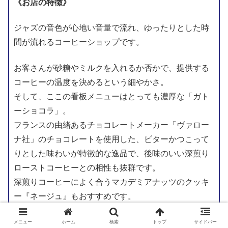
《お店の特徴》
ジャズの音色が心地い音量で流れ、ゆったりとした時
間が流れるコーヒーショップです。
お客さんが砂糖やミルクを入れるか否かで、提供する
コーヒーの温度を決めるという細やかさ。
そして、ここの看板メニューはとっても濃厚な「ガト
ーショコラ」。
フランスの由緒あるチョコレートメーカー「ヴァロー
ナ社」のチョコレートを使用した、ビターかつこって
りとした味わいが特徴的な逸品で、後味のいい深煎り
ローストコーヒーとの相性も抜群です。
深煎りコーヒーによく合うマカデミアナッツのクッキ
ー『ネージュ』もおすすめです。
《基本情報》
メニュー
ホーム
検索
トップ
サイドバー