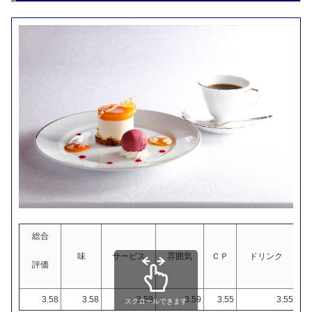
総合
味
サービス
雰囲気
ＣＰ
ドリンク
評価
3.58
3.58
3.59
3.59
3.55
3.55
スクロールできます