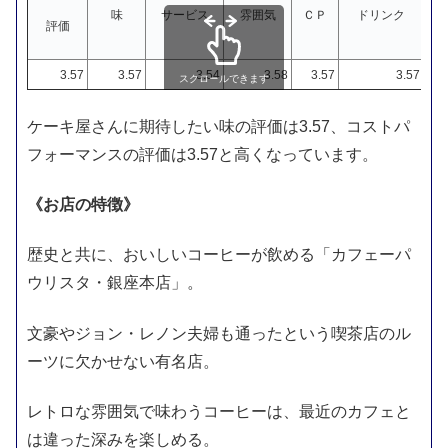
味
サービス
雰囲気
ＣＰ
ドリンク
評価
3.57
3.57
3.54
3.58
3.57
3.57
スクロールできます
ケーキ屋さんに期待したい味の評価は3.57、コストパ
フォーマンスの評価は3.57と高くなっています。
《お店の特徴》
歴史と共に、おいしいコーヒーが飲める「カフェーパ
ウリスタ・銀座本店」。
文豪やジョン・レノン夫婦も通ったという喫茶店のル
ーツに欠かせない有名店。
レトロな雰囲気で味わうコーヒーは、最近のカフェと
は違った深みを楽しめる。