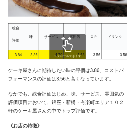
総合
味
サービス
雰囲気
ＣＰ
ドリンク
評価
3.84
3.86
4.70
3.68
3.56
3.58
スクロールできます
ケーキ屋さんに期待したい味の評価は3.86、コストパ
フォーマンスの評価は3.56と高くなっています。
なかでも、総合評価はじめ、味、サービス、雰囲気の
評価項目において、銀座・新橋・有楽町エリア１０２
軒のケーキ屋さんの中でトップ評価です。
《お店の特徴》