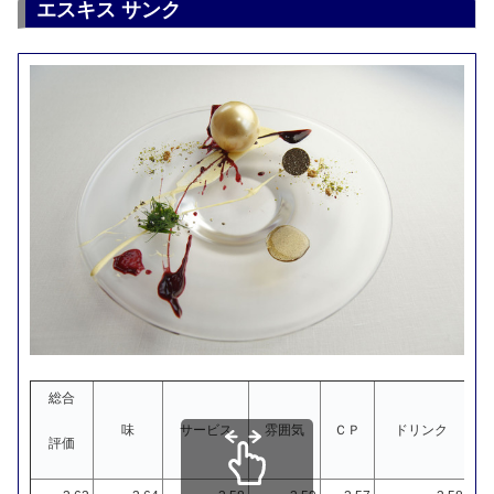
エスキス サンク
総合
味
サービス
雰囲気
ＣＰ
ドリンク
評価