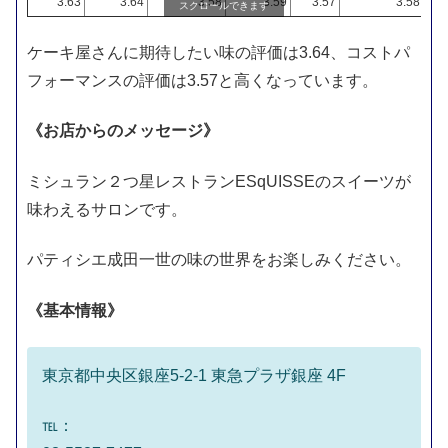
3.63
3.64
3.58
3.59
3.57
3.58
スクロールできます
ケーキ屋さんに期待したい味の評価は3.64、コストパ
フォーマンスの評価は3.57と高くなっています。
《お店からのメッセージ》
ミシュラン２つ星レストランESqUISSEのスイーツが
味わえるサロンです。
パティシエ成田一世の味の世界をお楽しみください。
《基本情報》
東京都中央区銀座5-2-1 東急プラザ銀座 4F
℡：