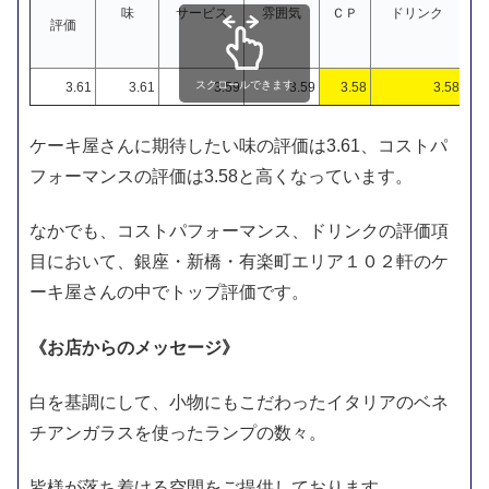
味
サービス
雰囲気
ＣＰ
ドリンク
評価
スクロールできます
3.61
3.61
3.59
3.59
3.58
3.58
ケーキ屋さんに期待したい味の評価は3.61、コストパ
フォーマンスの評価は3.58と高くなっています。
なかでも、コストパフォーマンス、ドリンクの評価項
目において、銀座・新橋・有楽町エリア１０２軒のケ
ーキ屋さんの中でトップ評価です。
《お店からのメッセージ》
白を基調にして、小物にもこだわったイタリアのベネ
チアンガラスを使ったランプの数々。
皆様が落ち着ける空間をご提供しております。