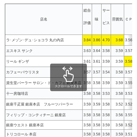
総合
サー
店名
味
雰囲気
ＣＰ
評価
ビス
ラ･メゾン･デュ･ショコラ 丸の内店
3.84
3.86
4.70
3.68
3.56
エスキス サンク
3.63
3.64
3.58
3.59
3.57
リール ギンザ
3.61
3.61
3.59
3.59
3.58
カフェーパウリスタ
3.57
3.57
3.54
3.58
3.57
資生堂パーラー サロン・ド・カフェ 銀座本店
3.58
3.58
3.59
3.59
3.55
スクロールできます
十一房珈琲店
3.58
3.58
3.53
3.58
3.53
銀座千疋屋 銀座本店 フルーツパーラー
3.59
3.59
3.58
3.52
3.52
フィリップ・コンティチーニ 銀座店
3.58
3.58
3.58
3.56
3.55
銀座ウエスト 銀座本店
3.58
3.58
3.59
3.58
3.52
トリコロール 本店
3.58
3.58
3.58
3.59
3.51