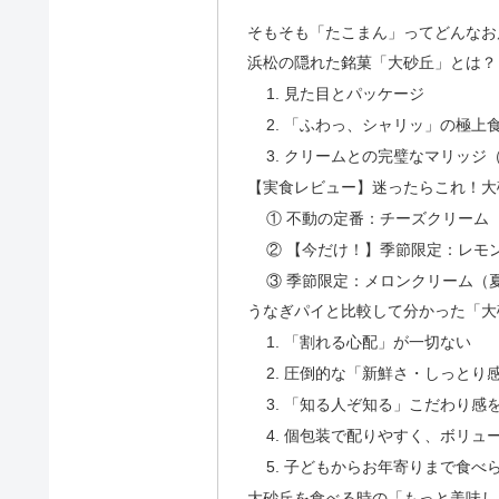
そもそも「たこまん」ってどんなお
浜松の隠れた銘菓「大砂丘」とは？
1. 見た目とパッケージ
2. 「ふわっ、シャリッ」の極上
3. クリームとの完璧なマリッジ
【実食レビュー】迷ったらこれ！大
① 不動の定番：チーズクリーム
② 【今だけ！】季節限定：レモ
③ 季節限定：メロンクリーム（
うなぎパイと比較して分かった「大
1. 「割れる心配」が一切ない
2. 圧倒的な「新鮮さ・しっとり
3. 「知る人ぞ知る」こだわり感
4. 個包装で配りやすく、ボリュ
5. 子どもからお年寄りまで食べ
大砂丘を食べる時の「もっと美味し