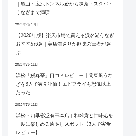
｜亀山・広沢トンネル跡から抹茶・スタバ・
うなぎまで満喫
2026年7月13日
【2026年版】楽天市場で買える浜名湖うなぎ
おすすめ6選｜実店舗巡りが趣味の筆者が選
ぶ
2026年7月11日
浜松「鰻昇亭」口コミレビュー｜関東風うな
ぎを3人で実食評価！エビフライも想像以上
だった
2026年7月11日
浜松・四季彩堂有玉本店｜和雑貨と甘味処を
一度に楽しめる癒やしスポット【3人で実食
レビュー】