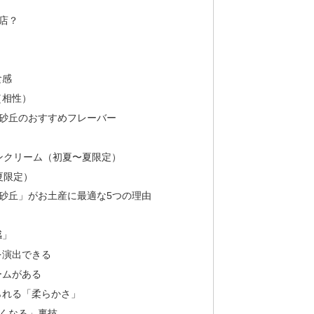
店？
食感
（相性）
砂丘のおすすめフレーバー
ンクリーム（初夏〜夏限定）
夏限定）
砂丘」がお土産に最適な5つの理由
感」
を演出できる
ームがある
られる「柔らかさ」
くなる」裏技