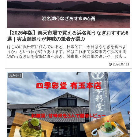
【2026年版】楽天市場で買える浜名湖うなぎおすすめ6
選｜実店舗巡りが趣味の筆者が選ぶ
はじめに浜松市に住んでいると、日常的に「今日はうなぎを食べよ
うか」という日が時々あります。私はこれまで浜松市内や浜名湖周
辺のうなぎ店を実際に食べ歩き、関東風・関西風の違いや、お店ご
との特徴をブログで紹介してきました。一方で、 遠方なので浜松...
2026.07.11
おみやげ