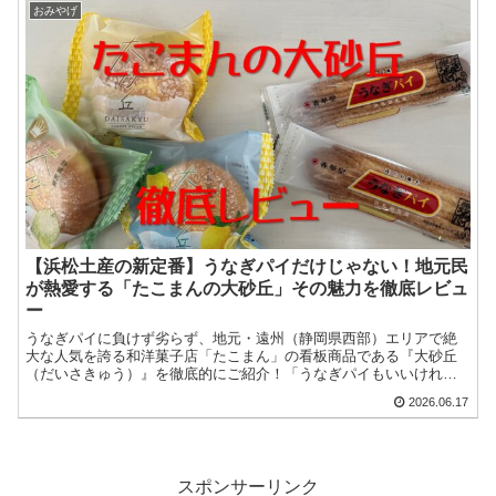
おみやげ
【浜松土産の新定番】うなぎパイだけじゃない！地元民
が熱愛する「たこまんの大砂丘」その魅力を徹底レビュ
ー
うなぎパイに負けず劣らず、地元・遠州（静岡県西部）エリアで絶
大な人気を誇る和洋菓子店「たこまん」の看板商品である『大砂丘
（だいさきゅう）』を徹底的にご紹介！「うなぎパイもいいけれ
ど、実はこれがめちゃくちゃ美味しいんだよ！」と自信を持って周
2026.06.17
りに自慢できる、知る人ぞ知る絶品ブッセ。さらに、今の時期しか
買えない注目の「限定フレーバー」まで、ブログならではの視点で
熱くレビュー
スポンサーリンク