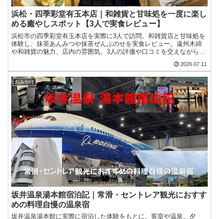
浜松・四季彩堂有玉本店｜和雑貨と甘味処を一度に楽し
める癒やしスポット【3人で実食レビュー】
浜松市の四季彩堂有玉本店を実際に3人で訪問。和雑貨店と甘味処を
体験し、抹茶あんみつや抹茶ぜんぶのせを実食レビュー。遠州木綿
や和雑貨の魅力、店内の雰囲気、3人の評価や口コミを交えながら詳
しく紹介します。
2026.07.11
おみやげ
坂井温泉湯本館宿泊記｜常滑・セントレア観光におすす
めの料理自慢の温泉宿
坂井温泉湯本館に実際に宿泊した体験をもとに、客室や温泉、夕