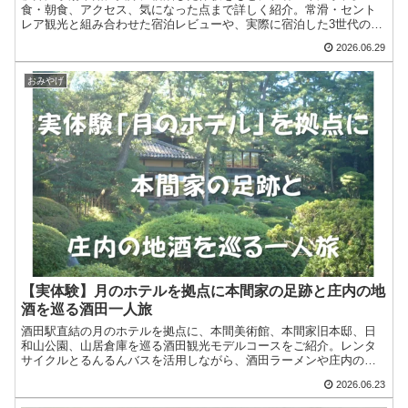
食・朝食、アクセス、気になった点まで詳しく紹介。常滑・セント
レア観光と組み合わせた宿泊レビューや、実際に宿泊した3世代のリ
アルな評価も掲載しています。
2026.06.29
おみやげ
【実体験】月のホテルを拠点に本間家の足跡と庄内の地
酒を巡る酒田一人旅
酒田駅直結の月のホテルを拠点に、本間美術館、本間家旧本邸、日
和山公園、山居倉庫を巡る酒田観光モデルコースをご紹介。レンタ
サイクルとるんるんバスを活用しながら、酒田ラーメンや庄内の地
酒も満喫した実体験レポートです。
2026.06.23