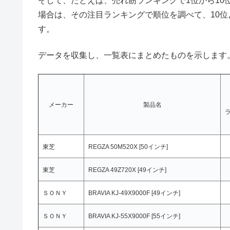
そして、たとえば、売れ筋ランキングで1位から10
場合は、その注目ランキングで順位を調べて、10
す。
データを収集し、一覧表にまとめたものを示します
メーカー
製品名
東芝
REGZA 50M520X [50インチ]
東芝
REGZA 49Z720X [49インチ]
ＳＯＮＹ
BRAVIA KJ-49X9000F [49インチ]
ＳＯＮＹ
BRAVIA KJ-55X9000F [55インチ]