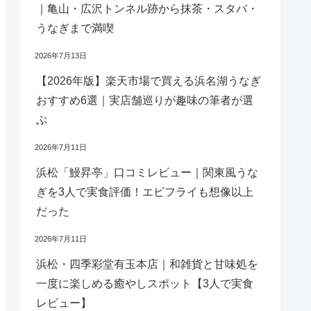
｜亀山・広沢トンネル跡から抹茶・スタバ・
うなぎまで満喫
2026年7月13日
【2026年版】楽天市場で買える浜名湖うなぎ
おすすめ6選｜実店舗巡りが趣味の筆者が選
ぶ
2026年7月11日
浜松「鰻昇亭」口コミレビュー｜関東風うな
ぎを3人で実食評価！エビフライも想像以上
だった
2026年7月11日
浜松・四季彩堂有玉本店｜和雑貨と甘味処を
一度に楽しめる癒やしスポット【3人で実食
レビュー】