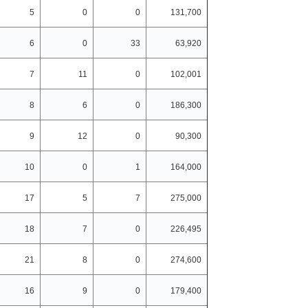
5
0
0
131,700
6
0
33
63,920
7
11
0
102,001
8
6
0
186,300
9
12
0
90,300
10
0
1
164,000
17
5
7
275,000
18
7
0
226,495
21
8
0
274,600
16
9
0
179,400