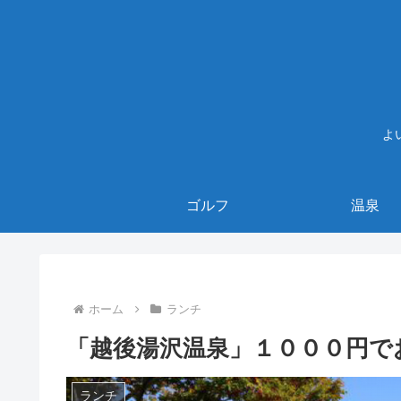
よ
ゴルフ
温泉
ホーム
ランチ
「越後湯沢温泉」１０００円で
ランチ