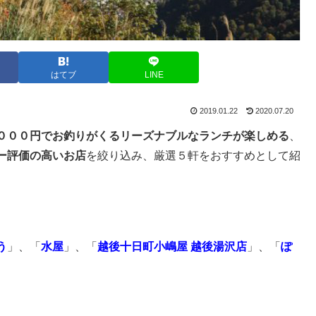
はてブ
LINE
2019.01.22
2020.07.20
０００円でお釣りがくるリーズナブルなランチが楽しめる
、
ー評価の高いお店
を絞り込み、厳選５軒をおすすめとして紹
う
」、「
水屋
」、「
越後十日町小嶋屋 越後湯沢店
」、「
ぽ