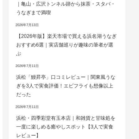
｜亀山・広沢トンネル跡から抹茶・スタバ・
うなぎまで満喫
2026年7月13日
【2026年版】楽天市場で買える浜名湖うなぎ
おすすめ6選｜実店舗巡りが趣味の筆者が選
ぶ
2026年7月11日
浜松「鰻昇亭」口コミレビュー｜関東風うな
ぎを3人で実食評価！エビフライも想像以上
だった
2026年7月11日
浜松・四季彩堂有玉本店｜和雑貨と甘味処を
一度に楽しめる癒やしスポット【3人で実食
レビュー】