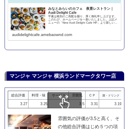
みなとみらいのカフェ 夜景レストラン｜
Audi Delight Cafe
平素は格別のご高配を賜り、厚く御礼申し上げます。
このたび、ホームページを一新いたしました。上記メ
ニューの「New Audi Delight Cafe HP」より新しいホ
ームページにお進みください。引き続きご愛顧を賜り
ますよう心よりお願い申し...
audidelightcafe.amebaownd.com
マンジャ マンジャ 横浜ランドマークタワー店
総合評価
料理・味
サービス
雰囲気
ＣＰ
酒・ドリンク
3.27
3.25
3.27
3.5
3.31
3.19
スクロールできます
雰囲気の評価が3.5と高く、そ
の他総合評価はじめ５つの項