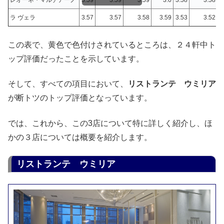
レオーネ・マルチアーノ
3.59
3.59
3.59
3.6
3.58
3.58
ラ ヴェラ
3.57
3.57
3.58
3.59
3.53
3.52
この表で、黄色で色付けされているところは、２４軒中ト
ップ評価だったことを示しています。
そして、すべての項目において、
リストランテ ウミリア
が断トツのトップ評価となっています。
では、これから、この3店について特に詳しく紹介し、ほ
かの３店については概要を紹介します。
リストランテ ウミリア