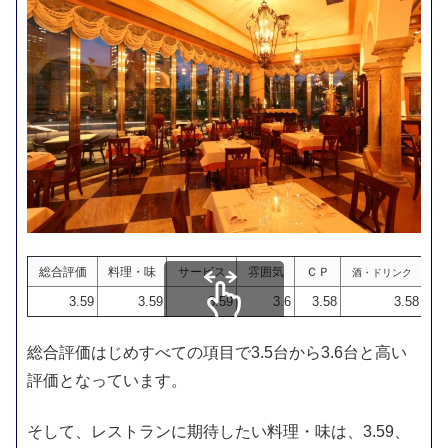
総合評価
料理・味
サービス
雰囲気
ＣＰ
酒・ドリンク
3.59
3.59
3.59
3.6
3.58
3.58
スクロールできます
総合評価はじめすべての項目で3.5台から3.6台と高い
評価となっています。
そして、レストランに期待したい料理・味は、3.59、