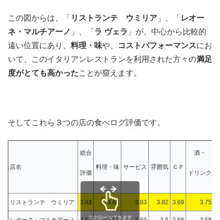
この図からは、「
リストランテ ウミリア
」、「
レオー
ネ・マルチアーノ
」、「
ラ ヴェラ
」が、中心から比較的
遠い位置にあり、
料理・味
や、
コストパフォーマンス
にお
いて、このイタリアンレストランを利用された方々の
満足
度がとても高かった
ことが窺えます。
そしてこれら３つの店の食べログ評価です。
総合
酒・
店名
料理・味
サービス
雰囲気
ＣＰ
評価
ドリンク
リストランテ ウミリア
3.63
3.63
3.83
3.82
3.69
3.75
スクロールできます