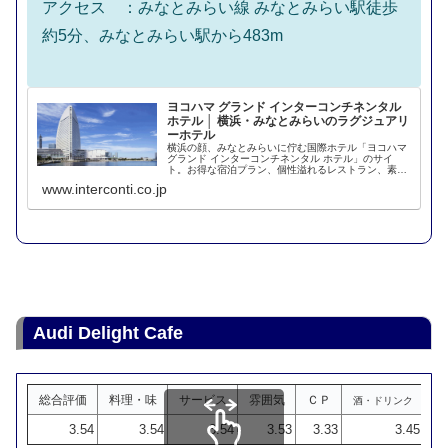
アクセス ：みなとみらい線 みなとみらい駅徒歩
約5分、みなとみらい駅から483m
ヨコハマ グランド インターコンチネンタル
ホテル │ 横浜・みなとみらいのラグジュアリ
ーホテル
横浜の顔、みなとみらいに佇む国際ホテル「ヨコハマ
グランド インターコンチネンタル ホテル」のサイ
ト。お得な宿泊プラン、個性溢れるレストラン、素敵
なウエディングや宴会場をご用意しております。
www.interconti.co.jp
Audi Delight Cafe
総合評価
料理・味
サービス
雰囲気
ＣＰ
酒・ドリンク
3.54
3.54
3.54
3.53
3.33
3.45