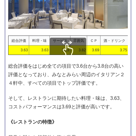
総合評価
料理・味
サービス
雰囲気
ＣＰ
酒・ドリンク
3.63
3.63
3.83
3.82
3.69
3.75
スクロールできます
総合評価をはじめ全ての項目で3.6台から3.8台の高い
評価となっており、みなとみらい周辺のイタリアン２
４軒中、すべての項目でトップ評価です。
そして、レストランに期待したい料理・味は、3.63、
コストパフォーマンスは3.69と評価が高いです。
《レストランの特徴》